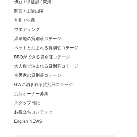
伊豆 / 甲信越 / 東海
関西 / 山陰山陽
九州 / 沖縄
ウエディング
温泉地の貸別荘コテージ
ペットと泊まれる貸別荘コテージ
BBQができる貸別荘コテージ
大人数で泊まれる貸別荘コテージ
古民家の貸別荘コテージ
GWに泊まれる貸別荘コテージ
別荘オーナー募集
スタッフ日記
お役立ちコンテンツ
English NEWS