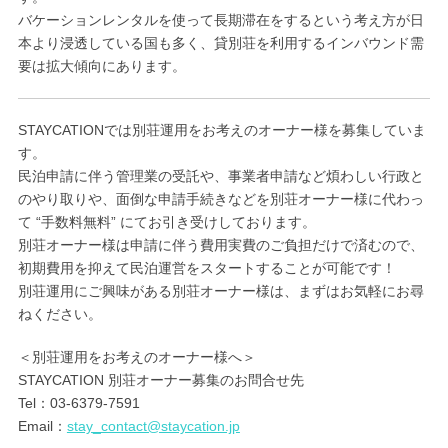
バケーションレンタルを使って長期滞在をするという考え方が日
本より浸透している国も多く、貸別荘を利用するインバウンド需
要は拡大傾向にあります。
STAYCATIONでは別荘運用をお考えのオーナー様を募集していま
す。
民泊申請に伴う管理業の受託や、事業者申請など煩わしい行政と
のやり取りや、面倒な申請手続きなどを別荘オーナー様に代わっ
て “手数料無料” にてお引き受けしております。
別荘オーナー様は申請に伴う費用実費のご負担だけで済むので、
初期費用を抑えて民泊運営をスタートすることが可能です！
別荘運用にご興味がある別荘オーナー様は、まずはお気軽にお尋
ねください。
＜別荘運用をお考えのオーナー様へ＞
STAYCATION 別荘オーナー募集のお問合せ先
Tel：03-6379-7591
Email：
stay_contact@staycation.jp