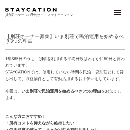
TOP
>
NEWS
>
別荘オーナー募集
> 【別荘オーナー募集】いま別荘で民泊運用を...
貸別荘コテージの予約サイト ステイケーション
【別荘オーナー募集】いま別荘で民泊運用を始めるべ
き3つの理由
1年365日のうち、別荘を利用する平均日数はわずかに50日と言わ
れています。
STAYCATIONでは、使用していない時間を民泊・貸別荘として貸
し出して、収益物件として有効活用するお手伝いをしています。
今回は、
いま別荘で民泊運用を始めるべき3つの理由
をお伝えし
ます。
こんな方におすすめ！
・所有コストを抑えながら維持したい
・使用頻度の減ってしまった別荘を有効活用したい