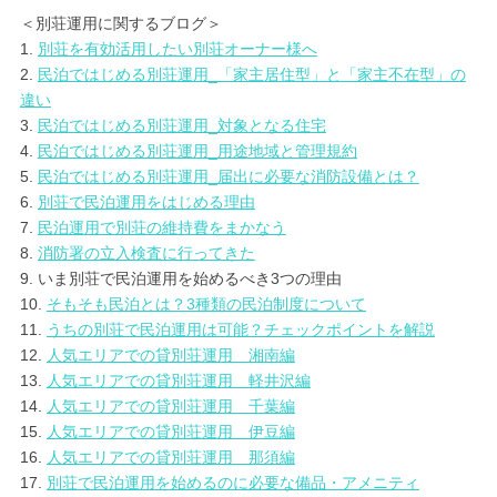
＜別荘運用に関するブログ＞
1.
別荘を有効活用したい別荘オーナー様へ
2.
民泊ではじめる別荘運用_「家主居住型」と「家主不在型」の
違い
3.
民泊ではじめる別荘運用_対象となる住宅
4.
民泊ではじめる別荘運用_用途地域と管理規約
5.
民泊ではじめる別荘運用_届出に必要な消防設備とは？
6.
別荘で民泊運用をはじめる理由
7.
民泊運用で別荘の維持費をまかなう
8.
消防署の立入検査に行ってきた
9. いま別荘で民泊運用を始めるべき3つの理由
10.
そもそも民泊とは？3種類の民泊制度について
11.
うちの別荘で民泊運用は可能？チェックポイントを解説
12.
人気エリアでの貸別荘運用 湘南編
13.
人気エリアでの貸別荘運用 軽井沢編
14.
人気エリアでの貸別荘運用 千葉編
15.
人気エリアでの貸別荘運用 伊豆編
16.
人気エリアでの貸別荘運用 那須編
17.
別荘で民泊運用を始めるのに必要な備品・アメニティ