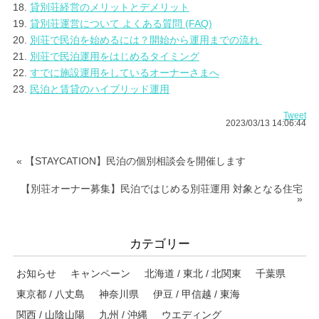
18.
貸別荘経営のメリットとデメリット
19.
貸別荘運営について よくある質問 (FAQ)
20.
別荘で民泊を始めるには？開始から運用までの流れ
21.
別荘で民泊運用をはじめるタイミング
22.
すでに施設運用をしているオーナーさまへ
23.
民泊と賃貸のハイブリッド運用
Tweet
2023/03/13 14:06:44
« 【STAYCATION】民泊の個別相談会を開催します
【別荘オーナー募集】民泊ではじめる別荘運用 対象となる住宅
»
カテゴリー
お知らせ
キャンペーン
北海道 / 東北 / 北関東
千葉県
東京都 / 八丈島
神奈川県
伊豆 / 甲信越 / 東海
関西 / 山陰山陽
九州 / 沖縄
ウエディング