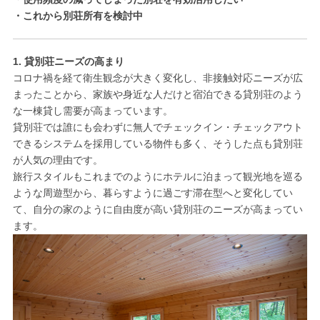
・これから別荘所有を検討中
1. 貸別荘ニーズの高まり
コロナ禍を経て衛生観念が大きく変化し、非接触対応ニーズが広
まったことから、家族や身近な人だけと宿泊できる貸別荘のよう
な一棟貸し需要が高まっています。
貸別荘では誰にも会わずに無人でチェックイン・チェックアウト
できるシステムを採用している物件も多く、そうした点も貸別荘
が人気の理由です。
旅行スタイルもこれまでのようにホテルに泊まって観光地を巡る
ような周遊型から、暮らすように過ごす滞在型へと変化してい
て、自分の家のように自由度が高い貸別荘のニーズが高まってい
ます。