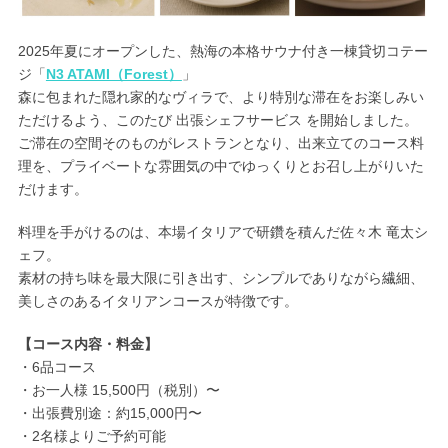
2025年夏にオープンした、熱海の本格サウナ付き一棟貸切コテー
ジ「
N3 ATAMI（Forest）
」
森に包まれた隠れ家的なヴィラで、より特別な滞在をお楽しみい
ただけるよう、このたび 出張シェフサービス を開始しました。
ご滞在の空間そのものがレストランとなり、出来立てのコース料
理を、プライベートな雰囲気の中でゆっくりとお召し上がりいた
だけます。
料理を手がけるのは、本場イタリアで研鑽を積んだ佐々木 竜太シ
ェフ。
素材の持ち味を最大限に引き出す、シンプルでありながら繊細、
美しさのあるイタリアンコースが特徴です。
【コース内容・料金】
・6品コース
・お一人様 15,500円（税別）〜
・出張費別途：約15,000円〜
・2名様よりご予約可能