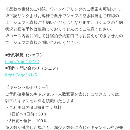
※品数や素材のご相談、ワインペアリングのご提案も可能です。
※下記リンクよりお客様ご自身でシェフの空き状況をご確認の
上、シェフへ直接ご予約いただく形となります。（シェフの予約
状況と宿泊予約は連動しておりませんのでご注意ください。）
※コース内容に関しては宿泊予約窓口ではお答えができませんの
で、シェフに直接お問い合わせください。
◾️予約状況（シェフ）
https://x.gd/kDZ2D
◾️予約・問い合わせ（シェフ）
https://x.gd/lK1x5
【キャンセルポリシー】
ご予約確定後のキャンセル（人数変更を含む）につきましては、
以下のキャンセル料を頂戴いたします。
・ご利用日の 8日前まで：無料
・7日前〜4日前：50％
・3日前〜当日：100％
※人数が減少した場合も、減少人数分に応じたキャンセル料が発