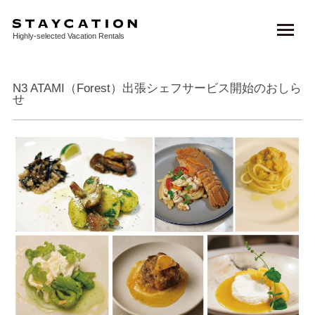
TOP
>
NEWS
>
伊豆 / 甲信越 / 東海
> N3 ATAMI（Forest）出張シェ...
Highly-selected Vacation Rentals
N3 ATAMI（Forest）出張シェフサービス開始のおしら
せ