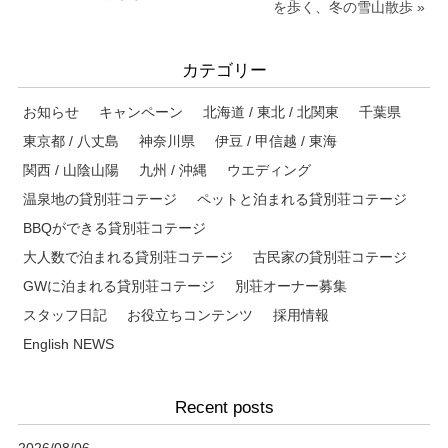
を歩く、冬の雪山散歩 »
カテゴリー
お知らせ
キャンペーン
北海道 / 東北 / 北関東
千葉県
東京都 / 八丈島
神奈川県
伊豆 / 甲信越 / 東海
関西 / 山陰山陽
九州 / 沖縄
ウエディング
温泉地の貸別荘コテージ
ペットと泊まれる貸別荘コテージ
BBQができる貸別荘コテージ
大人数で泊まれる貸別荘コテージ
古民家の貸別荘コテージ
GWに泊まれる貸別荘コテージ
別荘オーナー募集
スタッフ日記
お役立ちコンテンツ
採用情報
English NEWS
Recent posts
2026/08/06