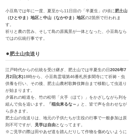
小豆島では年に一度、夏至から11日目の「半夏生」の頃に
肥土山
（ひとやま）地区
と
中山（なかやま）地区
の2箇所で行われま
す。
祈りと農の営み、そして島の原風景が一体となった、小豆島なら
ではの伝統行事です。
⚫︎肥土山虫送り
江戸時代からの伝統を受け継ぎ、肥土山では半夏生の日
2026年7
月2日(木)
18時から、小豆島霊場第46番札所多聞寺にて祈祷・虫
供養を行い、その後、肥土山農村歌舞伎舞台まで移動して虫送り
が始まります。
夕暮れの畦道を、竹の松明「火手（ほて）」をかざしながら列を
組んで虫を追います。
「稲虫来るな～」
と、皆で声を合わせなが
ら歩きます。
肥土山の虫送りは、地元の子供たちが主役の行事で一般参加は原
則不可ですが、
見学は自由
となってます。
※ご見学の際は田やあぜ道を踏んだりして作物を傷めないように