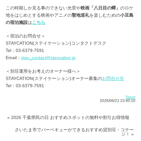
この時期しか見る事のできない光景や
映画「八日目の蟬」
のロケ
地をはじめとする映画やアニメの
聖地巡礼
を楽しむための
小豆島
の宿泊施設
は
こちら
＜宿泊のお問合せ＞
STAYCATION(ステイケーション)コンタクトデスク
Tel：03-6379-7591
Email：
stay_contact@staycation.jp
＜別荘運用をお考えのオーナー様へ＞
STAYCATION(ステイケーション)オーナー募集の
お問合せ先
Tel：03-6379-7591
Tweet
2026/06/21 23:40:10
« 2026 千葉県民の日 おすすめスポットの無料や割引お得情報
さいたま市でバーベキューができるおすすめ貸別荘・コテー
ジ！ »