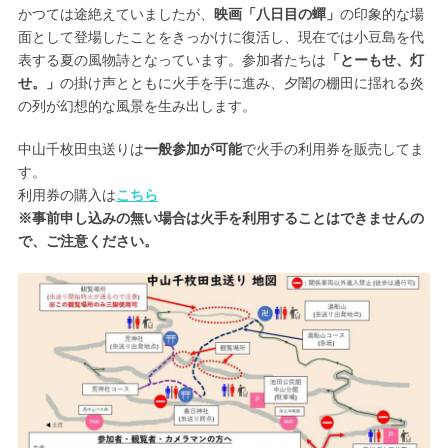
かつては途絶えていましたが、
映画「八日目の蟬」
の印象的な場
面として登場したことをきっかけに復活し、現在では小豆島を代
表する夏の風物詩となっています。参加者たちは
「とーもせ、灯
せ。」
の掛け声とともに火手を手に進み、夕闇の棚田に揺れる炎
の列が幻想的な風景を生み出します。
中山千枚田虫送りは
一般参加が可能
で火手の利用券を販売してま
す。
利用券の購入は
こちら
※事前申し込みの無い場合は火手を利用することはできませんの
で、ご注意ください。