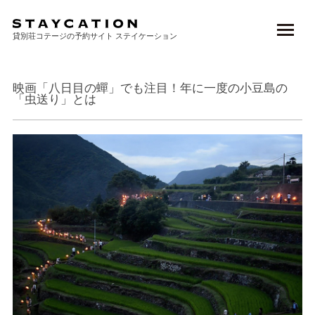
TOP
>
NEWS
>
関西 / 山陰山陽
> 映画「八日目の蟬」でも注目！年に一度の小...
貸別荘コテージの予約サイト ステイケーション
映画「八日目の蟬」でも注目！年に一度の小豆島の
「虫送り」とは