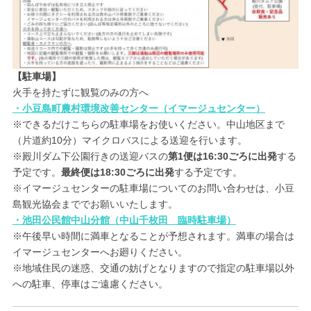
【駐車場】
火手を持たずに観覧のみの方へ
・小豆島町農村環境改善センター（イマージュセンター）
※できるだけこちらの駐車場をお使いください。中山地区まで
（片道約10分）マイクロバスによる送迎を行います。
※殿川ダム下公園行きの送迎バスの
第1便は16:30ごろに出発
する
予定です。
最終便は18:30ごろに出発
する予定です。
※イマージュセンターの駐車場についてのお問い合わせは、小豆
島観光協会まででお願いいたします。
・池田公民館中山分館（中山千枚田 臨時駐車場）
※午後早い時間に満車となることが予想されます。満車の場合は
イマージュセンターへお廻りください。
※地域住民の迷惑、交通の妨げとなりますので指定の駐車場以外
への駐車、停車はご遠慮ください。