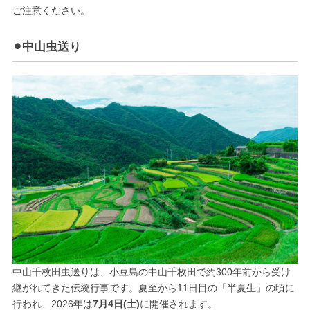
ご注意ください。
⚫︎中山虫送り
中山千枚田虫送りは、小豆島の中山千枚田で約300年前から受け
継がれてきた伝統行事です。夏至から11日目の「半夏生」の頃に
行われ、2026年は
7月4日(土)
に開催されます。