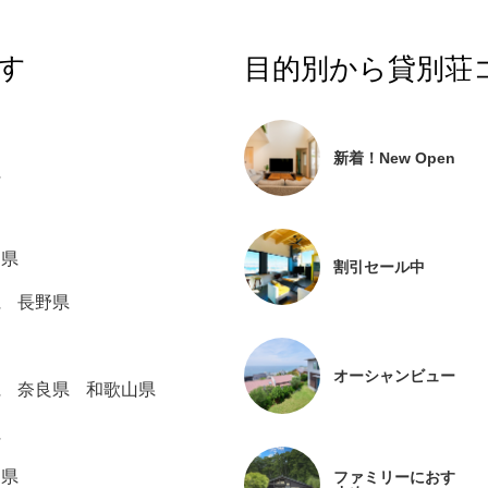
す
目的別から貸別荘
新着！New Open
県
川県
割引セール中
県
長野県
オーシャンビュー
県
奈良県
和歌山県
県
島県
ファミリーにおす