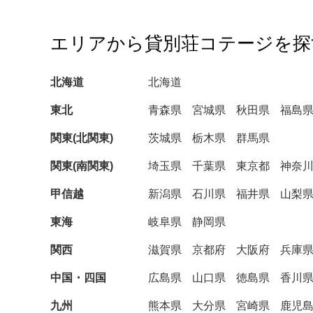
エリアから貸別荘コテージを探
北海道
北海道
東北
青森県
宮城県
秋田県
福島
関東(北関東)
茨城県
栃木県
群馬県
関東(南関東)
埼玉県
千葉県
東京都
神奈
甲信越
新潟県
石川県
福井県
山梨
東海
岐阜県
静岡県
関西
滋賀県
京都府
大阪府
兵庫
中国・四国
広島県
山口県
徳島県
香川
九州
熊本県
大分県
宮崎県
鹿児