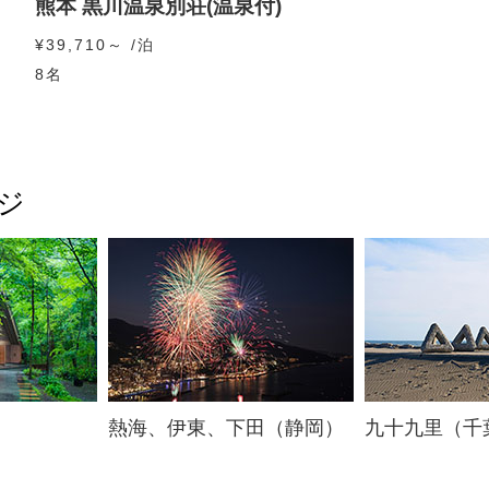
熊本 黒川温泉別荘(温泉付)
¥39,710～ /泊
8名
ジ
熱海、伊東、下田（静岡）
九十九里（千