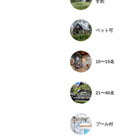
すめ
ペット可
10〜15名
21〜40名
プール付