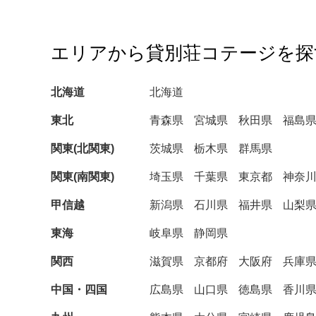
エリアから貸別荘コテージを探
北海道
北海道
東北
青森県
宮城県
秋田県
福島
関東(北関東)
茨城県
栃木県
群馬県
関東(南関東)
埼玉県
千葉県
東京都
神奈
甲信越
新潟県
石川県
福井県
山梨
東海
岐阜県
静岡県
関西
滋賀県
京都府
大阪府
兵庫
中国・四国
広島県
山口県
徳島県
香川