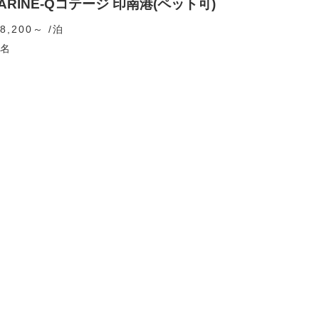
ARINE-Qコテージ 印南港(ペット可)
8,200～ /泊
2名