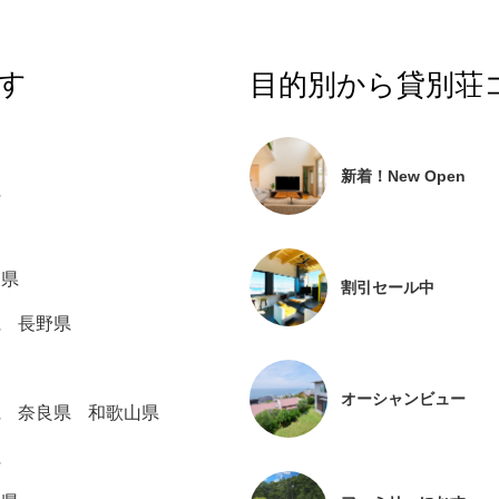
す
目的別から貸別荘
新着！New Open
県
川県
割引セール中
県
長野県
オーシャンビュー
県
奈良県
和歌山県
県