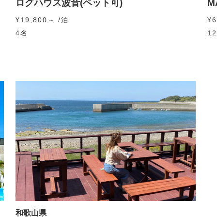
ログハウス波音(ペット可)
M
¥19,800～ /泊
¥6
4名
1
和歌山県