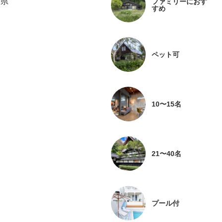
島県
ファミリーにおす
すめ
ペット可
10〜15名
21〜40名
プール付