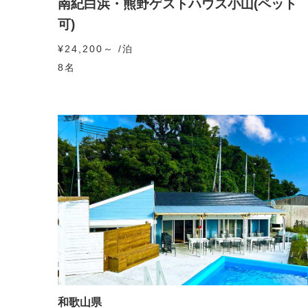
南紀白浜・熊野ゲストハウス小山(ペット
可)
¥24,200～ /泊
8名
和歌山県