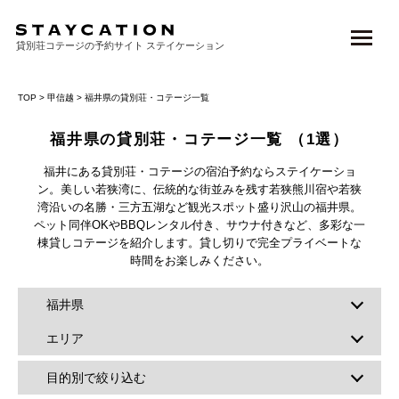
貸別荘コテージの予約サイト ステイケーション
TOP
>
甲信越
> 福井県の貸別荘・コテージ一覧
福井県の貸別荘・コテージ一覧
（1選）
福井にある貸別荘・コテージの宿泊予約ならステイケーショ
ン。美しい若狭湾に、伝統的な街並みを残す若狭熊川宿や若狭
湾沿いの名勝・三方五湖など観光スポット盛り沢山の福井県。
ペット同伴OKやBBQレンタル付き、サウナ付きなど、多彩な一
棟貸しコテージを紹介します。貸し切りで完全プライベートな
時間をお楽しみください。
福井県
エリア
目的別で絞り込む