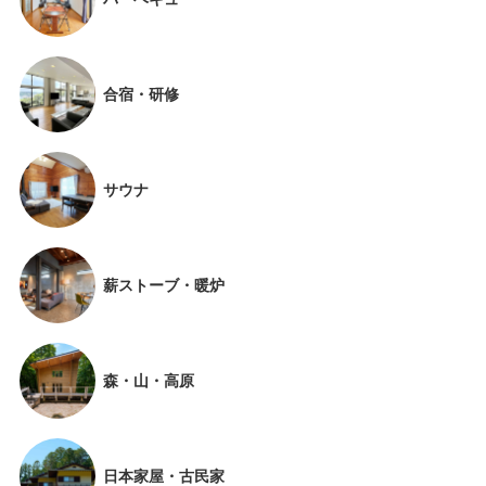
合宿・研修
サウナ
薪ストーブ・暖炉
森・山・高原
日本家屋・古民家