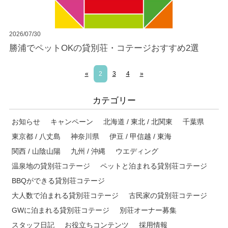
2026/07/30
勝浦でペットOKの貸別荘・コテージおすすめ2選
«
2
3
4
»
カテゴリー
お知らせ
キャンペーン
北海道 / 東北 / 北関東
千葉県
東京都 / 八丈島
神奈川県
伊豆 / 甲信越 / 東海
関西 / 山陰山陽
九州 / 沖縄
ウエディング
温泉地の貸別荘コテージ
ペットと泊まれる貸別荘コテージ
BBQができる貸別荘コテージ
大人数で泊まれる貸別荘コテージ
古民家の貸別荘コテージ
GWに泊まれる貸別荘コテージ
別荘オーナー募集
スタッフ日記
お役立ちコンテンツ
採用情報